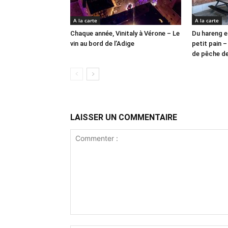
A la carte
A la carte
Chaque année, Vinitaly à Vérone – Le
Du hareng e
vin au bord de l’Adige
petit pain –
de pêche d
LAISSER UN COMMENTAIRE