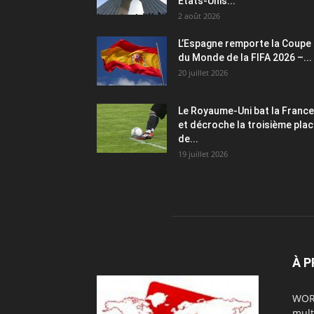
États-Unis...
2 août 2026
L’Espagne remporte la Coupe
du Monde de la FIFA 2026 –...
20 juillet 2026
Le Royaume-Uni bat la France
et décroche la troisième pla
de...
19 juillet 2026
À P
WORL
mult