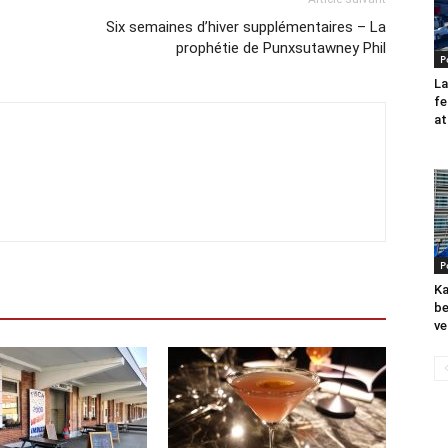
Six semaines d’hiver supplémentaires – La
prophétie de Punxsutawney Phil
P
La
fe
at
P
Ka
be
ve