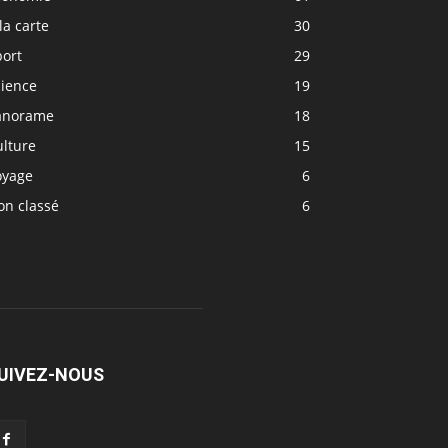
la carte
30
port
29
cience
19
anorame
18
ulture
15
oyage
6
on classé
6
UIVEZ-NOUS