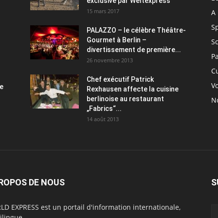
exclusive par Weltexpress
15 mars 2017
A 
S
PALAZZO – le célèbre Théâtre-
Gourmet à Berlin –
S
divertissement de première...
P
26 novembre 2013
C
Chef exécutif Patrick
V
ce
Rexhausen affecte la cuisine
berlinoise au restaurant
N
„Fabrics“...
14 août 2013
ROPOS DE NOUS
S
D EXPRESS est un portail d'information internationale,
ilingue.