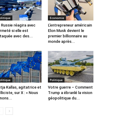
olitique
Economie
 Russie réagira avec
L’entrepreneur américain
rmeté si elle est
Elon Musk devient le
taquée avec des...
premier billionnaire au
monde après...
olitique
Politique
tja Kallas, agitatrice et
Votre guerre – Comment
lliciste, sur X : « Nous
Trump a ébranlé la vision
nons...
géopolitique du...