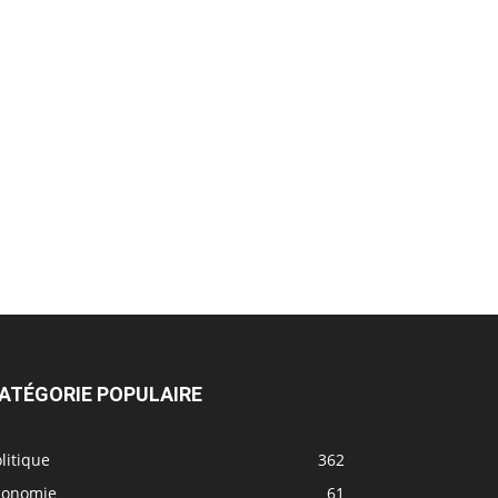
ATÉGORIE POPULAIRE
litique
362
conomie
61