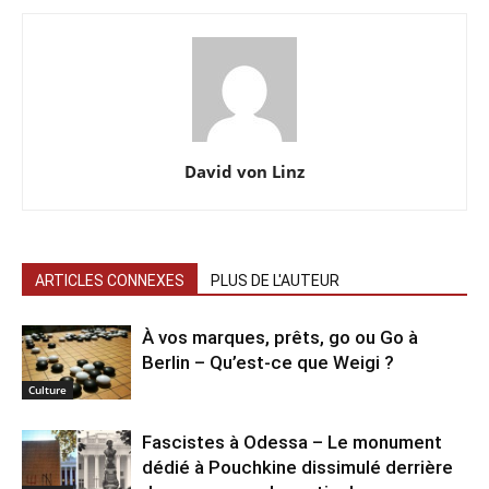
David von Linz
ARTICLES CONNEXES
PLUS DE L'AUTEUR
À vos marques, prêts, go ou Go à
Berlin – Qu’est-ce que Weigi ?
Culture
Fascistes à Odessa – Le monument
dédié à Pouchkine dissimulé derrière