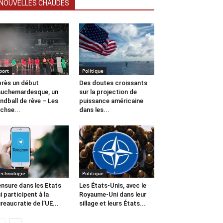
NOUVELLES CHAUDES
port
Politique
rès un début
Des doutes croissants
uchemardesque, un
sur la projection de
ndball de rêve – Les
puissance américaine
chse...
dans les...
echnologie
Politique
nsure dans les Etats
Les États-Unis, avec le
i participent à la
Royaume-Uni dans leur
reaucratie de l’UE...
sillage et leurs États...