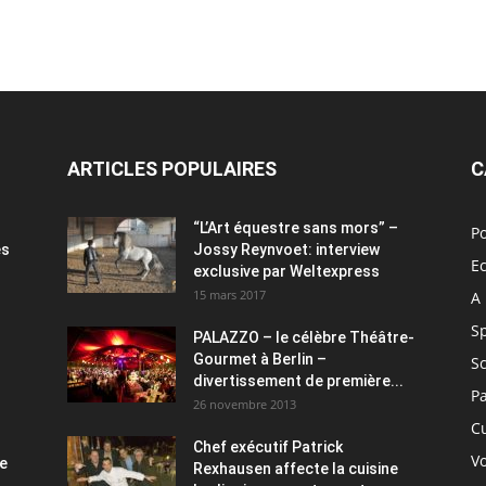
ARTICLES POPULAIRES
C
“L’Art équestre sans mors” –
Po
es
Jossy Reynvoet: interview
E
exclusive par Weltexpress
15 mars 2017
A 
S
PALAZZO – le célèbre Théâtre-
Gourmet à Berlin –
S
divertissement de première...
P
26 novembre 2013
C
Chef exécutif Patrick
V
ce
Rexhausen affecte la cuisine