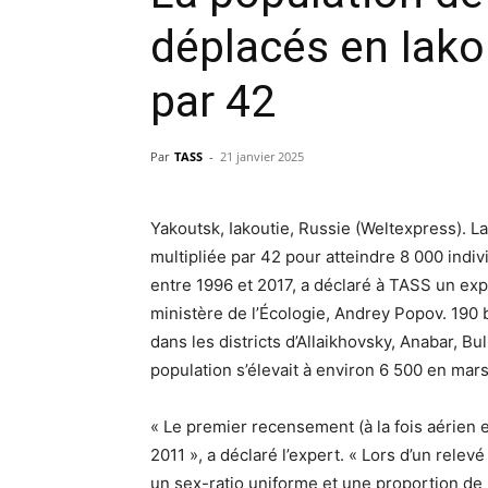
déplacés en Iakou
par 42
Par
TASS
-
21 janvier 2025
Yakoutsk, Iakoutie, Russie (Weltexpress). 
multipliée par 42 pour atteindre 8 000 indiv
entre 1996 et 2017, a déclaré à TASS un e
ministère de l’Écologie, Andrey Popov. 190
dans les districts d’Allaikhovsky, Anabar, B
population s’élevait à environ 6 500 en mar
« Le premier recensement (à la fois aérien e
2011 », a déclaré l’expert. « Lors d’un rele
un sex-ratio uniforme et une proportion de 2