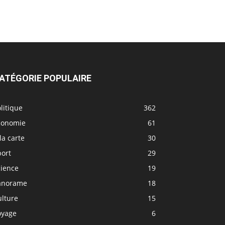
ATÉGORIE POPULAIRE
litique
362
conomie
61
la carte
30
port
29
cience
19
anorame
18
ulture
15
oyage
6