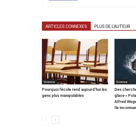
ARTICLES CONNEXES
PLUS DE L'AUTEUR
Science
Science
Pourquoi l’école rend aujourd’hui les
Des cherche
gens plus manipulables
glace « Pola
Alfred Wege
île inconnu