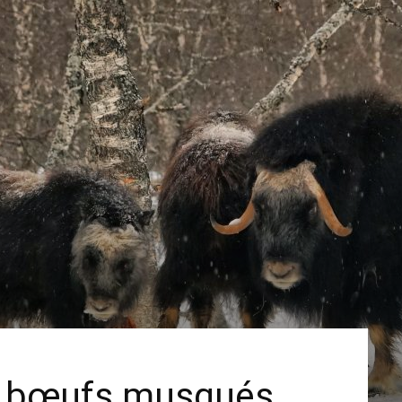
e bœufs musqués