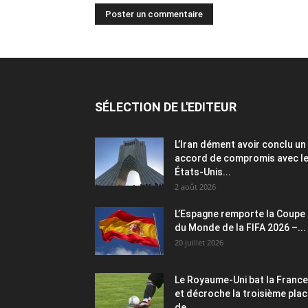
SÉLECTION DE L'EDITEUR
L’Iran dément avoir conclu un
accord de compromis avec l
États-Unis...
2 août 2026
L’Espagne remporte la Coupe
du Monde de la FIFA 2026 –...
20 juillet 2026
Le Royaume-Uni bat la France
et décroche la troisième pla
de...