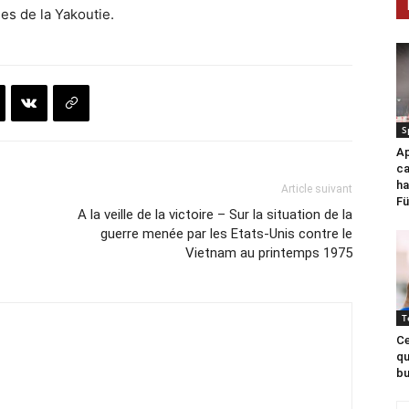
es de la Yakoutie.
S
Ap
ca
ha
Article suivant
Fü
A la veille de la victoire – Sur la situation de la
guerre menée par les Etats-Unis contre le
Vietnam au printemps 1975
T
Ce
qu
bu