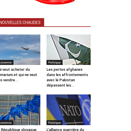
NOUVELLES CHAUDES
conomie
Politique
i veut acheter du
Les pertes afghanes
marium et qui ne veut
dans les affrontements
s vendre...
avec le Pakistan
dépassent les...
conomie
Politique
 République slovaque
L’alliance guerrière du