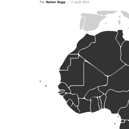
Par
Rainer Rupp
-
11 août 2024