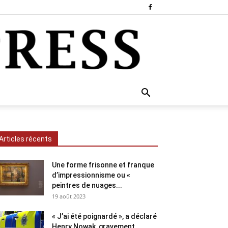
Articles récents
Une forme frisonne et franque
d’impressionnisme ou «
peintres de nuages...
19 août 2023
« J’ai été poignardé », a déclaré
Henry Nowak, gravement