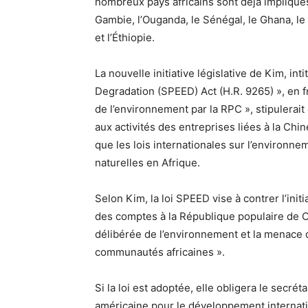
nombreux pays africains sont déjà impliqués
Gambie, l’Ouganda, le Sénégal, le Ghana, 
et l’Éthiopie.
La nouvelle initiative législative de Kim, in
Degradation (SPEED) Act (H.R. 9265) », en fra
de l’environnement par la RPC », stipulerait
aux activités des entreprises liées à la Chin
que les lois internationales sur l’environnem
naturelles en Afrique.
Selon Kim, la loi SPEED vise à contrer l’ini
des comptes à la République populaire de Ch
délibérée de l’environnement et la menace q
communautés africaines ».
Si la loi est adoptée, elle obligera le secrét
américaine pour le développement internati