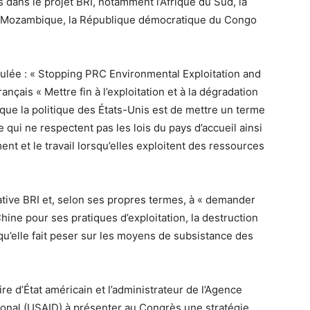
 dans le projet BRI, notamment l’Afrique du Sud, la
le Mozambique, la République démocratique du Congo
titulée : « Stopping PRC Environmental Exploitation and
nçais « Mettre fin à l’exploitation et à la dégradation
 que la politique des États-Unis est de mettre un terme
e qui ne respectent pas les lois du pays d’accueil ainsi
ent et le travail lorsqu’elles exploitent des ressources
tiative BRI et, selon ses propres termes, à « demander
ine pour ses pratiques d’exploitation, la destruction
u’elle fait peser sur les moyens de subsistance des
aire d’État américain et l’administrateur de l’Agence
onal (USAID) à présenter au Congrès une stratégie