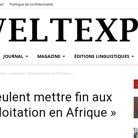
act
Politique de confidentialité
JOURNAL
MAGAZINE
ÉDITIONS LINGUISTIQUES
fr.weltexpress.info
aux « pratiques d’exploitation en Afrique »...
ulent mettre fin aux
loitation en Afrique »