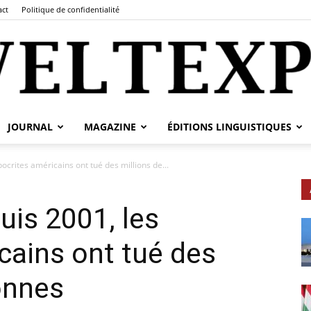
act
Politique de confidentialité
JOURNAL
MAGAZINE
ÉDITIONS LINGUISTIQUES
fr.weltexpress.info
crites américains ont tué des millions de...
is 2001, les
cains ont tué des
onnes