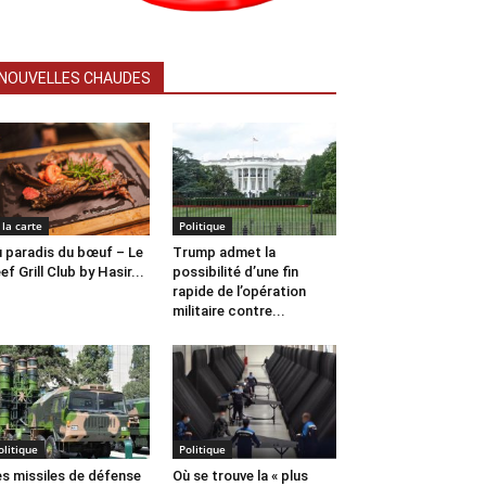
NOUVELLES CHAUDES
 la carte
Politique
 paradis du bœuf – Le
Trump admet la
ef Grill Club by Hasir...
possibilité d’une fin
rapide de l’opération
militaire contre...
olitique
Politique
s missiles de défense
Où se trouve la « plus